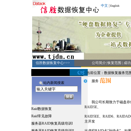
中文
|
English
信胜数据恢复中心>>>
公司简介
|
恢复范围
|
成功
当前位置：数据恢复服务范
服务
站内新闻搜索
我公司长期致力于磁盘存储阵列的研
RAID5E、
Raid数据恢复
Raid常见故障
RAID5EE、RAID6、R
主开发
服务器RAID恢复高级培训
I
服务器RAID恢复高级培训II
出虚拟RAID卡“补待卡”。