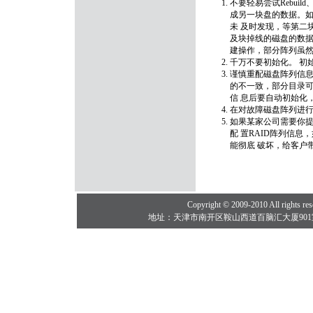
不要轻易尝试Rebuil
成另一块盘的数据。
未 及时发现，等第二
及块掉线的磁盘的数据就
建操作，部分阵列虽然
千万不要初始化。 初
谨慎重配磁盘阵列信息
的不一致，部分目录
信 息后要自动初始化
在对故障磁盘阵列进
如果某家公司需要你
配 置RAID阵列信
能彻底 破坏，给客户
Copyright © 2009-2010 All ri
地址：天津市南开区鞍山西道百脑汇大厦901室 邮编：3